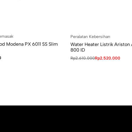
Memasak
Peralatan Kebersihan
od Modena PX 6011 SS Slim
Water Heater Listrik Ariston
800 ID
0
Rp
2.610.000
Rp
2.520.000