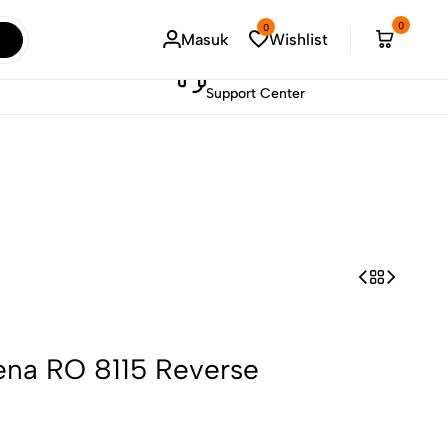
!
Sel
0
0
Masuk
Wishlist
021-73887603
Support Center
ena RO 8115 Reverse