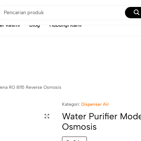
Solusi Tekanan Air Lemah: Pakai Pompa Booster Aja!
Beli Disini
er Resmi
Blog
Hubungi Kami
dena RO 8115 Reverse Osmosis
Kategori:
Dispenser Air
Water Purifier Mod
Osmosis