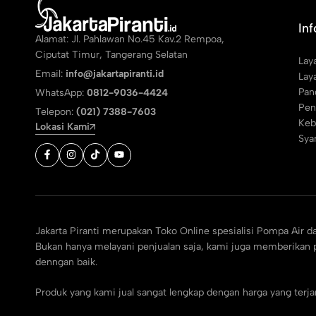
In
Alamat: Jl. Pahlawan No.45 Kav.2 Rempoa,
Ciputat Timur, Tangerang Selatan
Lay
Email:
info@jakartapiranti.id
Lay
Pan
WhatsApp:
0812-9036-4424
Pen
Telepon:
(021) 7388-7603
Keb
Lokasi Kami
Sya
Jakarta Piranti merupakan Toko Online spesialisi Pompa Air d
Bukan hanya melayani penjualan saja, kami juga memberikan p
denngan baik.
Produk yang kami jual sangat lengkap dengan harga yang ter