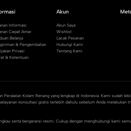
formasi
Akun
Met
anan Informasi
Akun Saya
anan Cepat Antar
Wishlist
duan Belanja
Lacak Pesanan
giriman & Pengembalian
Hubungi Kami
ijakan Privasi
Tentang Kami
rat & Ketentuan
an Peralatan Kolam Renang yang lengkap di Indonesia. Kami sudah lebi
elayanan konsultasi gratis terlebih dahulu sebelum Anda melakukan t
jangkau serta bergaransi resmi. Cukup dengan menghubungi kami sem