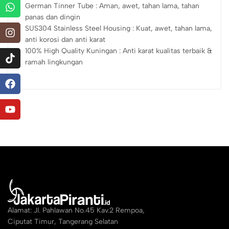
German Tinner Tube : Aman, awet, tahan lama, tahan
panas dan dingin
SUS304 Stainless Steel Housing : Kuat, awet, tahan lama,
anti korosi dan anti karat
100% High Quality Kuningan : Anti karat kualitas terbaik &
ramah lingkungan
Alamat: Jl. Pahlawan No.45 Kav.2 Rempoa,
Ciputat Timur, Tangerang Selatan