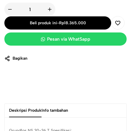
Beli produk ini
-
Rp
18.365.000
Pesan via WhatSapp
Bagikan
Deskripsi Produk
Info tambahan
Grundfos NS 30-36 T Spesifikasi: