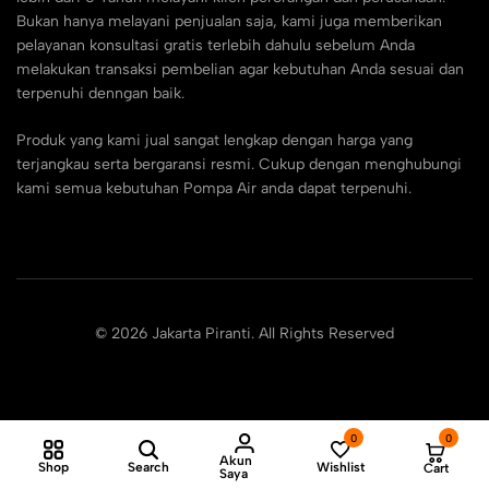
Bukan hanya melayani penjualan saja, kami juga memberikan
pelayanan konsultasi gratis terlebih dahulu sebelum Anda
melakukan transaksi pembelian agar kebutuhan Anda sesuai dan
terpenuhi denngan baik.
Produk yang kami jual sangat lengkap dengan harga yang
terjangkau serta bergaransi resmi. Cukup dengan menghubungi
kami semua kebutuhan Pompa Air anda dapat terpenuhi.
© 2026 Jakarta Piranti. All Rights Reserved
0
0
Akun
Shop
Search
Wishlist
Cart
Saya