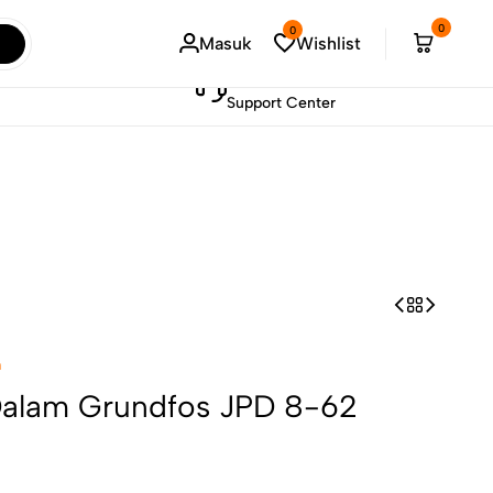
0
0
Masuk
Wishlist
021-73887603
Support Center
m
Dalam Grundfos JPD 8-62