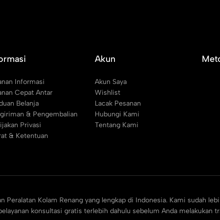
formasi
Akun
Met
anan Informasi
Akun Saya
anan Cepat Antar
Wishlist
duan Belanja
Lacak Pesanan
giriman & Pengembalian
Hubungi Kami
ijakan Privasi
Tentang Kami
rat & Ketentuan
an Peralatan Kolam Renang yang lengkap di Indonesia. Kami sudah lebi
elayanan konsultasi gratis terlebih dahulu sebelum Anda melakukan t