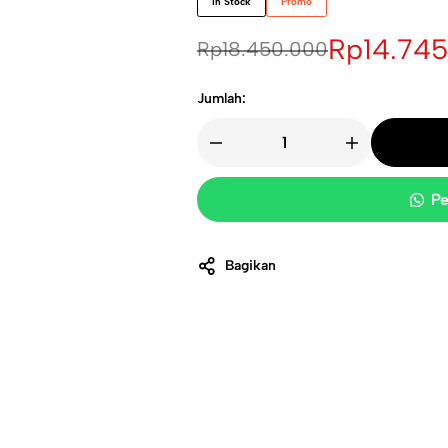
In Stock
Promo
Rp
14.74
Rp
18.450.000
Jumlah:
Pe
Bagikan