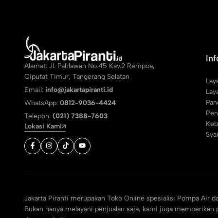
In
Alamat: Jl. Pahlawan No.45 Kav.2 Rempoa,
Ciputat Timur, Tangerang Selatan
Lay
Email:
info@jakartapiranti.id
Lay
Pan
WhatsApp:
0812-9036-4424
Pen
Telepon:
(021) 7388-7603
Keb
Lokasi Kami
Sya
Jakarta Piranti merupakan Toko Online spesialisi Pompa Air d
Bukan hanya melayani penjualan saja, kami juga memberikan p