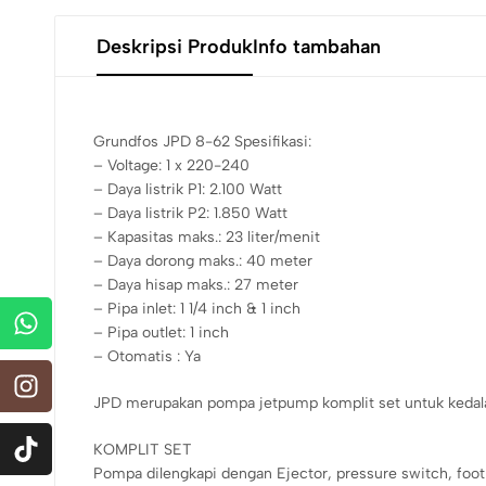
Deskripsi Produk
Info tambahan
Grundfos JPD 8-62 Spesifikasi:
– Voltage: 1 x 220-240
– Daya listrik P1: 2.100 Watt
– Daya listrik P2: 1.850 Watt
– Kapasitas maks.: 23 liter/menit
– Daya dorong maks.: 40 meter
– Daya hisap maks.: 27 meter
– Pipa inlet: 1 1/4 inch & 1 inch
– Pipa outlet: 1 inch
– Otomatis : Ya
JPD merupakan pompa jetpump komplit set untuk kedala
KOMPLIT SET
Pompa dilengkapi dengan Ejector, pressure switch, foot 