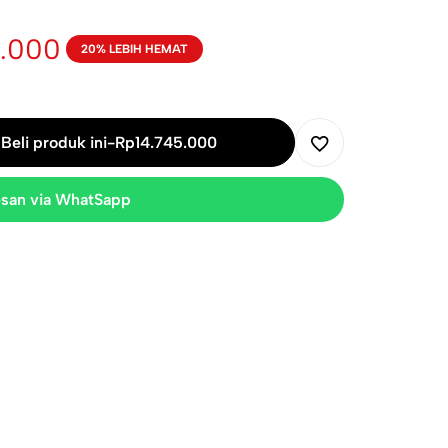
5.000
20% LEBIH HEMAT
Beli produk ini
-
Rp
14.745.000
san via WhatSapp