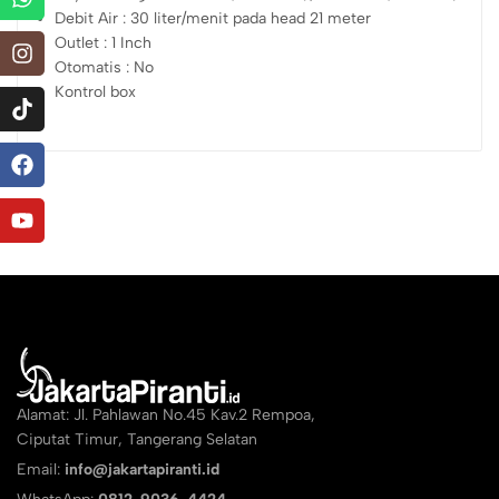
Debit Air : 30 liter/menit pada head 21 meter
Outlet : 1 Inch
Otomatis : No
Kontrol box
Alamat: Jl. Pahlawan No.45 Kav.2 Rempoa,
Ciputat Timur, Tangerang Selatan
Email:
info@jakartapiranti.id