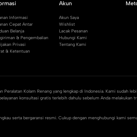
formasi
Akun
Met
anan Informasi
Akun Saya
anan Cepat Antar
Wishlist
duan Belanja
Lacak Pesanan
giriman & Pengembalian
Hubungi Kami
ijakan Privasi
Tentang Kami
rat & Ketentuan
an Peralatan Kolam Renang yang lengkap di Indonesia. Kami sudah lebi
elayanan konsultasi gratis terlebih dahulu sebelum Anda melakukan t
jangkau serta bergaransi resmi. Cukup dengan menghubungi kami sem