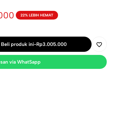
000
22% LEBIH HEMAT
Beli produk ini
-
Rp
3.005.000
san via WhatSapp