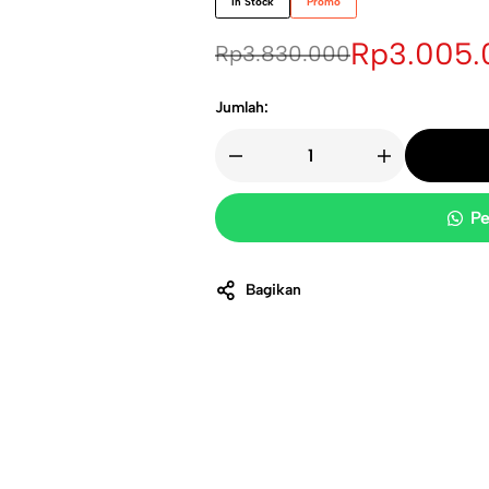
In Stock
Promo
Rp
3.005.
Rp
3.830.000
Jumlah:
Pe
Bagikan