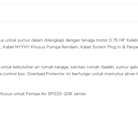
us untuk sumur dalam dilengkapi dengan tenaga motor 0.75 HP. Kele
t) , Kabel NYYHY Khusus Pompa Rendam, Kabel Sistem Plug In & Panj
tuk kebutuhan air rumah tangga, sanitasi rumah ibadah, sumur galia
 control box. Overload Protector ini berfungsi untuk memutus aliran 
khusus untuk Pompa Air SPG20-3/3K series