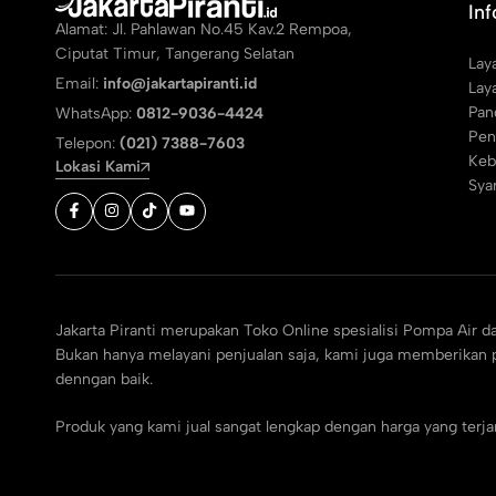
In
Alamat: Jl. Pahlawan No.45 Kav.2 Rempoa,
Ciputat Timur, Tangerang Selatan
Lay
Email:
info@jakartapiranti.id
Lay
Pan
WhatsApp:
0812-9036-4424
Pen
Telepon:
(021) 7388-7603
Keb
Lokasi Kami
Sya
Jakarta Piranti merupakan Toko Online spesialisi Pompa Air d
Bukan hanya melayani penjualan saja, kami juga memberikan p
denngan baik.
Produk yang kami jual sangat lengkap dengan harga yang ter