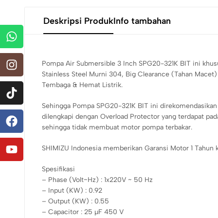
Deskripsi Produk
Info tambahan
Pompa Air Submersible 3 Inch SPG20-321K BIT ini khus
Stainless Steel Murni 304, Big Clearance (Tahan Mace
Tembaga & Hemat Listrik.
Sehingga Pompa SPG20-321K BIT ini direkomendasikan un
dilengkapi dengan Overload Protector yang terdapat pada
sehingga tidak membuat motor pompa terbakar.
SHIMIZU Indonesia memberikan Garansi Motor 1 Tahun 
Spesifikasi
– Phase (Volt~Hz) : 1x220V ~ 50 Hz
– Input (KW) : 0.92
– Output (KW) : 0.55
– Capacitor : 25 µF 450 V