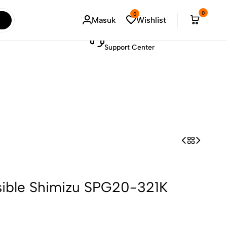
!
Sel
0
0
Masuk
Wishlist
021-73887603
Support Center
ible Shimizu SPG20-321K