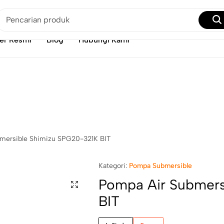
Solusi Tekanan Air Lemah: Pakai Pompa Booster Aja!
Beli Disini
er Resmi
Blog
Hubungi Kami
mersible Shimizu SPG20-321K BIT
Kategori:
Pompa Submersible
Pompa Air Submers
BIT