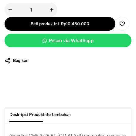
Beli produk ini
-
Rp
10.480.000
Pesan via WhatSapp
Bagikan
Deskripsi Produk
Info tambahan
Grundfos CMB 3-28 PT (CM PT 3-3) merupakan pompa air