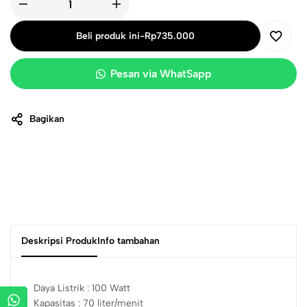
Beli produk ini
-
Rp
735.000
Pesan via WhatSapp
Bagikan
Deskripsi Produk
Info tambahan
Daya Listrik : 100 Watt
Kapasitas : 70 liter/menit