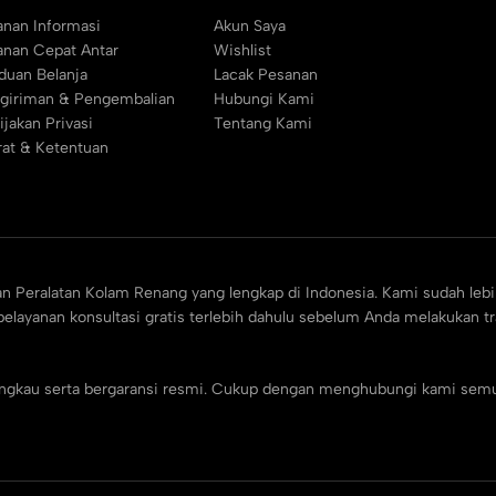
anan Informasi
Akun Saya
anan Cepat Antar
Wishlist
duan Belanja
Lacak Pesanan
giriman & Pengembalian
Hubungi Kami
ijakan Privasi
Tentang Kami
rat & Ketentuan
an Peralatan Kolam Renang yang lengkap di Indonesia. Kami sudah lebi
elayanan konsultasi gratis terlebih dahulu sebelum Anda melakukan t
jangkau serta bergaransi resmi. Cukup dengan menghubungi kami sem