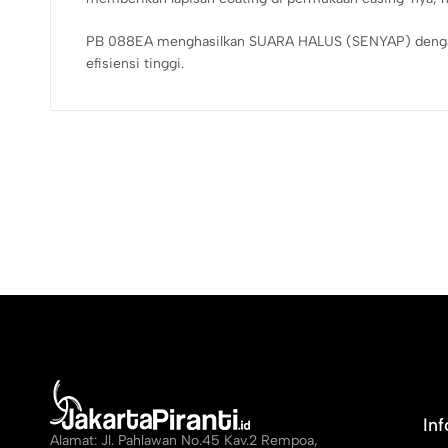
PB 088EA menghasilkan SUARA HALUS (SENYAP) dengan le
efisiensi tinggi.
In
Alamat: Jl. Pahlawan No.45 Kav.2 Rempoa,