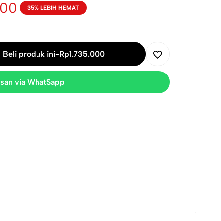
000
35% LEBIH HEMAT
Beli produk ini
-
Rp
1.735.000
san via WhatSapp