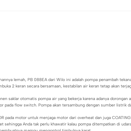
tekanannya lemah, PB 088EA dari Wilo ini adalah pompa penambah teka
mbuka 2 keran secara bersamaan, kestabilan air keran tetap akan terj
 saklar otomatis pompa air yang bekerja karena adanya dorongan air
r pada flow switch. Pompa akan tersambung dengan sumber listrik da
 pada motor untuk menjaga motor dari overheat dan juga COATING 
et sehingga Anda tak perlu khawatir kalau pompa ditempatkan di udara
 membuatnya mampu mengontrol timbulnya karat.