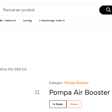
Solusi Tekanan Air Lemah: Pakai Pompa Booster Aja!
Beli Disini
er Resmi
Blog
Hubungi Kami
 Wilo PB-088 EA
Kategori:
Pompa Booster
Pompa Air Booster
In Stock
Promo