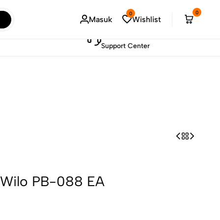
!
Sel
0
0
Masuk
Wishlist
021-73887603
Support Center
 Wilo PB-088 EA