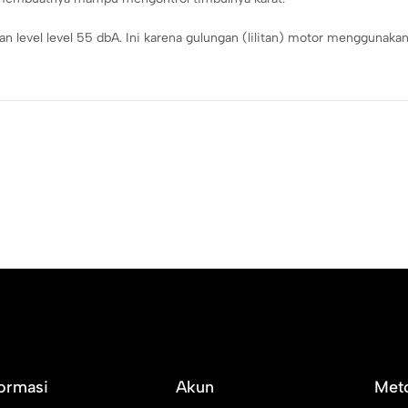
vel level 55 dbA. Ini karena gulungan (lilitan) motor menggunakan 
formasi
Akun
Met