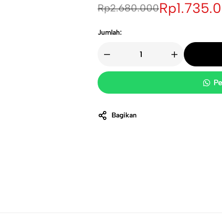
Rp
1.735.
Rp
2.680.000
Jumlah:
Pe
Bagikan