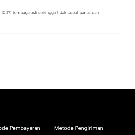
100% tembaga asli sehingga tidak cepat panas dan
ode Pembayaran
Metode Pengiriman