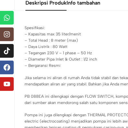
Deskripsi Produk
Info tambahan
Spesifikasi:
– Kapasitas max 35 liter/menit
– Total Head : 8 meter (max)
– Daya Listrik : 80 Watt
– Tegangan 230 V – 1 phase – 50 Hz
– Diameter Pipa Inlet & Outlet : 1/2 inch
– Bergaransi Resmi
Jika selama ini aliran di rumah Anda tidak stabil dan 
mendapatkan aliran air yang stabil. Bahkan jika Anda me
PB 088EA ini dilengkapi dengan FLOW SWITCH, komponen
dari sumber akan mendorong salah satu komponen senso
Pompa ini juga dilengkapi dengan THERMAL PROTECTOR
electric (electrocoating) menjadikan pompa ini lebih aw
memberikan lapisan coating di permukaan casing-nya,