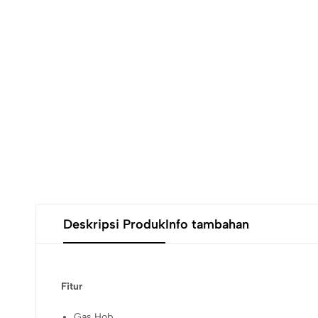
Deskripsi Produk
Info tambahan
Fitur
Gas Hob