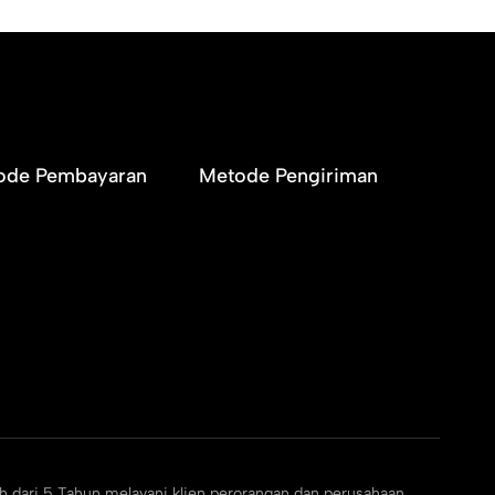
ode Pembayaran
Metode Pengiriman
h dari 5 Tahun melayani klien perorangan dan perusahaan.