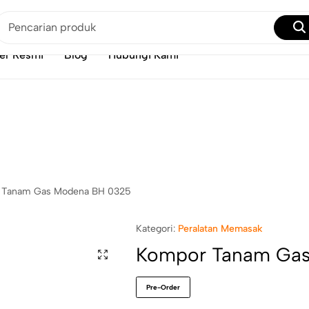
Solusi Tekanan Air Lemah: Pakai Pompa Booster Aja!
Beli Disini
er Resmi
Blog
Hubungi Kami
 Tanam Gas Modena BH 0325
Kategori:
Peralatan Memasak
Kompor Tanam Ga
Pre-Order