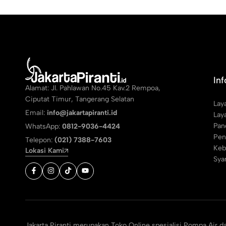
In
Alamat: Jl. Pahlawan No.45 Kav.2 Rempoa,
Ciputat Timur, Tangerang Selatan
Lay
Email:
info@jakartapiranti.id
Lay
Pan
WhatsApp:
0812-9036-4424
Pen
Telepon:
(021) 7388-7603
Keb
Lokasi Kami
Sya
Jakarta Piranti merupakan Toko Online spesialisi Pompa Air d