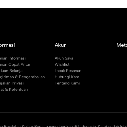
formasi
Akun
Met
anan Informasi
Akun Saya
anan Cepat Antar
Wishlist
duan Belanja
Lacak Pesanan
giriman & Pengembalian
Hubungi Kami
ijakan Privasi
Tentang Kami
rat & Ketentuan
an Peralatan Kolam Renang yang lengkap di Indonesia. Kami sudah lebi