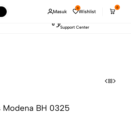
!
Sel
0
0
Masuk
Wishlist
021-73887603
Support Center
s Modena BH 0325