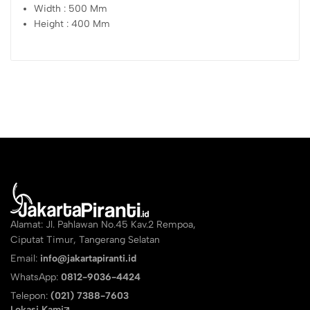
Width : 500 Mm
Height : 400 Mm
Alamat: Jl. Pahlawan No.45 Kav.2 Rempoa,
Ciputat Timur, Tangerang Selatan
Email:
info@jakartapiranti.id
WhatsApp:
0812-9036-4424
Telepon:
(021) 7388-7603
Lokasi Kami